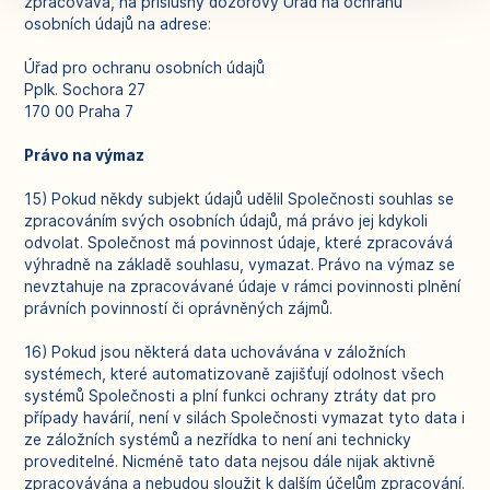
zpracovává, na příslušný dozorový Úřad na ochranu
osobních údajů na adrese:
Úřad pro ochranu osobních údajů
Pplk. Sochora 27
170 00 Praha 7
Právo na výmaz
15) Pokud někdy subjekt údajů udělil Společnosti souhlas se
zpracováním svých osobních údajů, má právo jej kdykoli
odvolat. Společnost má povinnost údaje, které zpracovává
výhradně na základě souhlasu, vymazat. Právo na výmaz se
nevztahuje na zpracovávané údaje v rámci povinnosti plnění
právních povinností či oprávněných zájmů.
16) Pokud jsou některá data uchovávána v záložních
systémech, které automatizovaně zajišťují odolnost všech
systémů Společnosti a plní funkci ochrany ztráty dat pro
případy havárií, není v silách Společnosti vymazat tyto data i
ze záložních systémů a nezřídka to není ani technicky
proveditelné. Nicméně tato data nejsou dále nijak aktivně
zpracovávána a nebudou sloužit k dalším účelům zpracování.