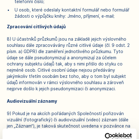
telefonní číslo;
U osob, které odeslaly kontaktní formulář nebo formulář
žádosti o výpůjčku knihy: Jméno, příjmení, e-mail;
Zpracování citlivých údajů
8) U účastníků průzkumů jsou na základě jejich výslovného
souhlasu dále zpracovávány různé citlivé údaje (čl. 9 odst. 2
písm. a) GDPR) dle zaměření jednotlivého průzkumu. Tyto
údaje se dále pseudonymizují a anonymizují za účelem
ochrany subjektu údajů tak, aby s nimi přišlo do styku co
nejméně osob. Citlivé osobní údaje nejsou předávány
jakýmkoliv třetím osobám bez toho, aby o tom byl subjekt
údajů informován v rámci výslovného souhlasu a zároveň
nejprve došlo k jejich pseudonymizaci či anonymizaci.
Audiovizuální záznamy
9) Pokud je na akcích pořádaných Společností pořizován
vizuální (fotografický) či audiovizuální (video) záznam (dále
jen „Záznam“), je taková skutečnost uvedena v pozvánce na
akci s informací, že účastí na akci subjekt údajů vyjadřuje
souhlas s pořízením Záznamu. Záznam je používán pro