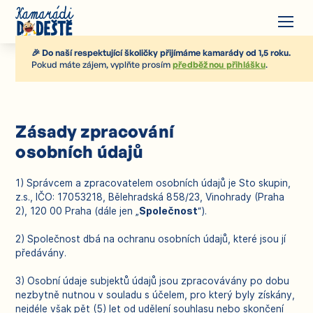
🎉 Do naší respektující školičky přijímáme kamarády od 1,5 roku.
Pokud máte zájem, vyplňte prosím
předběžnou přihlášku
.
Zásady zpracování
osobních údajů
1) Správcem a zpracovatelem osobních údajů je Sto skupin,
z.s., IČO: 17053218, Bělehradská 858/23, Vinohrady (Praha
2), 120 00 Praha (dále jen „
Společnost
“).
2) Společnost dbá na ochranu osobních údajů, které jsou jí
předávány.
3) Osobní údaje subjektů údajů jsou zpracovávány po dobu
nezbytně nutnou v souladu s účelem, pro který byly získány,
nejdéle však pět (5) let od udělení souhlasu nebo skončení