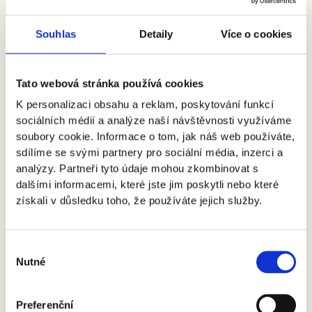
vnitřní potřeby Společnosti a může být použit na webových
stránkách Společnosti nebo sociálních sítích Společnosti v
Souhlas
Detaily
Více o cookies
rámci prezentace činnosti Společnosti. U Záznamu může být
uvedeno jméno vyobrazených osob. Subjekt údajů může
Společnost požádat, aby Záznam s jeho vyobrazením
(biometrickými údaji) nebyl zveřejněn, nebo aby takový
Tato webová stránka používá cookies
Záznam byl smazán.
K personalizaci obsahu a reklam, poskytování funkcí
sociálních médií a analýze naší návštěvnosti využíváme
10) V případě, že bude vizuální či audiovizuální záznam
soubory cookie. Informace o tom, jak náš web používáte,
použit pro jiné účely, Společnost si vyžádá výslovný souhlas
osob vyobrazených na takovém záznamu.
sdílíme se svými partnery pro sociální média, inzerci a
analýzy. Partneři tyto údaje mohou zkombinovat s
Právo na informace
dalšími informacemi, které jste jim poskytli nebo které
získali v důsledku toho, že používáte jejich služby.
11) Právem subjektu údajů je požádat Společnost o
informace, jaké osobní údaje a v jakém rozsahu a pro jaký
účel je zpracovává. Tyto informace Společnost poskytne
Výběr
zdarma nejpozději ve lhůtě 30 dnů, v mimořádných situacích
Nutné
pak nejpozději ve lhůtě 90 dnů. O prodloužení lhůty v
souhlasu
mimořádných případech bude subjekt údajů včas informován.
Pokud bude subjekt údajů požadovat sdělení informací, které
Preferenční
o něm Společnost eviduje, může Společnost přiměřeným